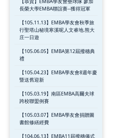
【恭賀】EMBA學友會壘球隊 參加
長榮大學EMBA聯誼賽--獲得冠軍
【105.11.13】EMBA學友會秋季旅
行聖塔山秘境寒溪呢人文睿地.熊大
庄一日遊
【105.06.05】EMBA第12屆撥穗典
禮
【105.04.23】EMBA學友會8週年慶
暨送舊迎新
【105.03.19】南區EMBA高爾夫球
跨校聯盟例賽
【105.03.07】EMBA學友會捐贈圖
書館修繕經費
【104.06.13】EMBA11屆撥穗儀式