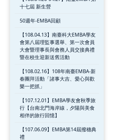
十七屆 新生營
50週年-EMBA回顧
【108.04.13】南臺科大EMBA學友
會第八屆理監事選舉、第一次會員
大會暨理事長與會務人員交接典禮
暨在校生迎新送舊活動
【108.02.16】108年南臺EMBA-新
春團拜活動「諸事大吉、愛心與歡
樂一把抓」
【107.12.01】EMBA學友會秋季旅
行【台南北門海岸線，夕陽與美食
相伴的旅行回憶】
【107.06.09】EMBA第14屆撥穗典
禮