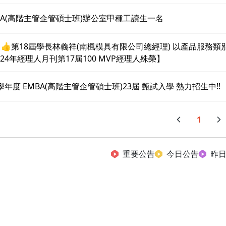
BA(高階主管企管碩士班)辦公室甲種工讀生一名
 👍第18屆學長林義祥(南楓模具有限公司總經理) 以產品服務類
024年經理人月刊第17屆100 MVP經理人殊榮】
4學年度 EMBA(高階主管企管碩士班)23屆 甄試入學 熱力招生中!!
1
重要公告
今日公告
昨