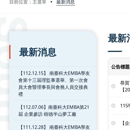
最新消息
目前位置：主選單
:::
:::
最新
最新消息
公告標題
【112.12.15】 南臺科大EMBA學友
會第十三屆理監事選舉、第一次會
恭賀
員大會暨理事長與會務人員交接典
【2
禮
11
【112.07.06】南臺科大EMBA第21
屆 企業參訪 樹德半山夢工廠
【企
【111.12.28】 南臺科大EMBA學友