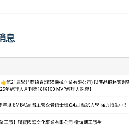
消息
 👍第21屆學姐蘇錦春(濠瀅機械企業有限公司) 以產品服務類別
025年經理人月刊第18屆100 MVP經理人殊榮】
5學年度 EMBA(高階主管企管碩士班)24屆 甄試入學 強力招生中!!
業工讀】聯寶國際文化事業有限公司 徵短期工讀生