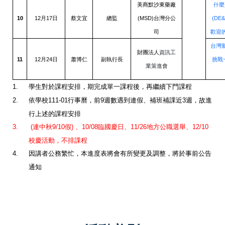
美商默沙東藥廠
什麼
10
12
17
(MSD)
(DE&
月
日
蔡文宜
總監
台灣分公
司
歡迎
台灣
財團法人
資訊工
11
12
24
月
日
蕭博仁
副執行長
挑戰
業策進會
1.
學生對於課程安排，期完成單一課程後，再繼續下門課程
2.
依學校
111-01
行事曆，前
9
週數遇到連假、補班補課近
3
週，故進
行上述的課程安排
3.
(
連中秋
9/10
假
)
、
10/08
臨國慶日、
11/26
地方公職選舉、
12/10
校慶活動，不排課程
4.
因講者公務繁忙，本進度表將會有所變更及調整，將於事前公告
通知