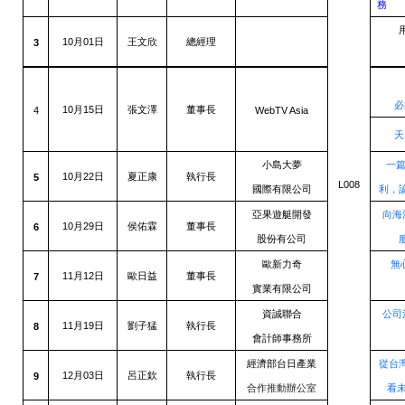
務
10
01
3
月
日
王文欣
總經理
必
10
15
4
月
日
張文澤
董事長
WebTV Asia
天
小島大夢
一
10
22
5
月
日
夏正康
執行長
L008
國際有限公司
利，
亞果遊艇開發
向海
10
29
6
月
日
侯佑霖
董事長
股份有公司
歐新力奇
無
11
12
7
月
日
歐日益
董事長
實業有限公司
資誠聯合
公司
11
19
8
月
日
劉子猛
執行長
會計師事務所
經濟部台日產業
從台
12
03
9
月
日
呂正欽
執行長
合作推動辦公室
看