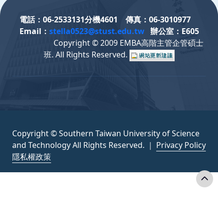
電話
：
06-2533131分機4601
傳真：06-3010977
Email
：
stella0523@stust.edu.tw
辦公室
：
E605
Copyright © 2009 EMBA高階主管企管碩士
班. All Rights Reserved.
Copyright © Southern Taiwan University of Science
and Technology All Rights Reserved. ｜
Privacy Policy
隱私權政策