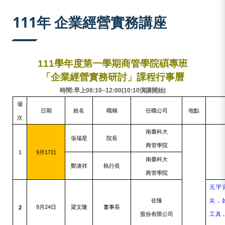
:::
111年 企業經營實務講座
111
學年度第一學期商管學院碩專班
「企業經營實務研討」課程行事曆
時間
:
早上
08:10~12:00(10:10
演講開始
)
場
日期
姓名
職稱
任職公司
地點
次
南臺科大
張瑞星
院長
商管學院
1
9
17
月
日
南臺科大
鄭滄祥
執行長
商管學院
元宇
佐臻
尖，
9
24
2
月
日
梁文隆
董事長
股份有限公司
工具