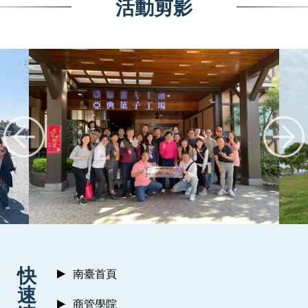
活動剪影
:::
快
南臺首頁
速
商管學院